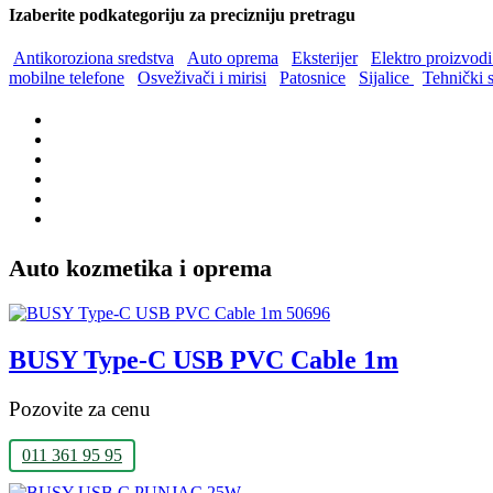
Izaberite podkategoriju za precizniju pretragu
Antikoroziona sredstva
Auto oprema
Eksterijer
Elektro proizvodi 
mobilne telefone
Osveživači i mirisi
Patosnice
Sijalice
Tehnički s
Auto kozmetika i oprema
BUSY Type-C USB PVC Cable 1m
Pozovite za cenu
011 361 95 95