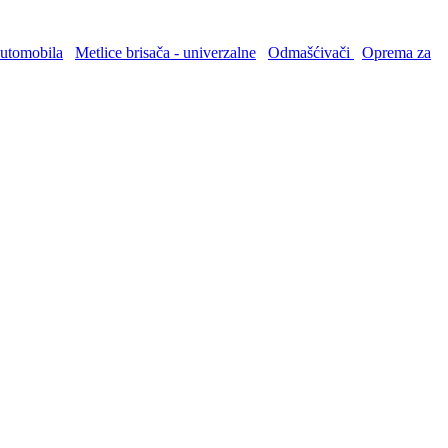
automobila
Metlice brisača - univerzalne
Odmašćivači
Oprema za