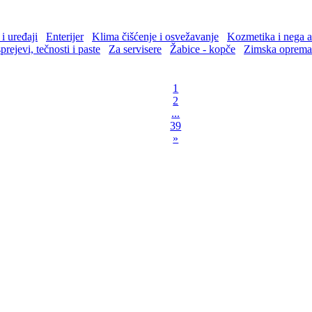
i uređaji
Enterijer
Klima čišćenje i osvežavanje
Kozmetika i nega 
prejevi, tečnosti i paste
Za servisere
Žabice - kopče
Zimska oprema
1
2
...
39
»