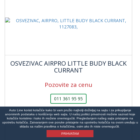
OSVEZIVAC AIRPRO LITTLE BUDY BLACK
CURRANT
Pozovite za cenu
011 361 95 95
Auto Line koristi kolačiće kako bi vam pružio najbolji doživljaj na sajtu i za prikupljanje
anonimnih podataka o korišćenju web sajta. U našoj politici privatnosti možete saznati koje
kolačiće koristimo i kako ih možete onemogućiti. Pregledanjem našeg sajta pristajete na
upotrebu kolačića. Zatvaranjem ove poruke pristajete na upotrebu kolačića na ovom uređaju u
skladu sa našim pravilima o kolačićima, osim ako ih niste onemogućili.
PRIHVATAM