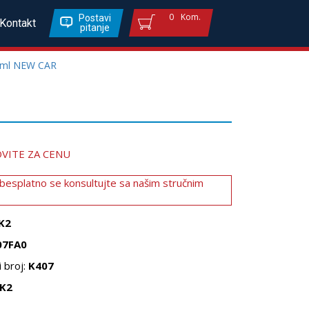
0
Kom.
Postavi
Kontakt
pitanje
0ml NEW CAR
VITE ZA CENU
 besplatno se konsultujte sa našim stručnim
K2
07FA0
 broj:
K407
K2