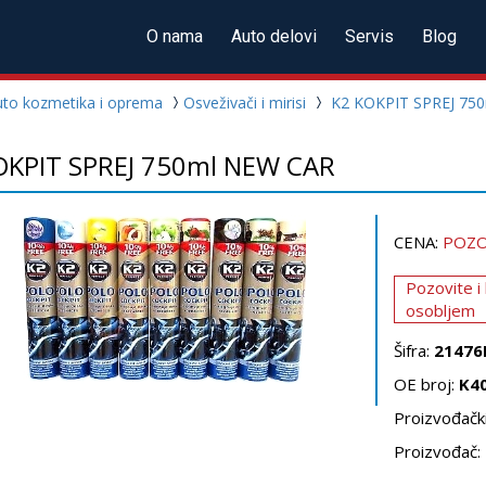
O nama
Auto delovi
Servis
Blog
uto kozmetika i oprema
Osveživači i mirisi
K2 KOKPIT SPREJ 75
OKPIT SPREJ 750ml NEW CAR
CENA:
POZO
Pozovite i
osobljem
Šifra:
21476
OE broj:
K4
Proizvođački
Proizvođač: