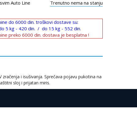
svim Auto Line
Trenutno nema na stanju
ine do 6000 din. troškovi dostave su:
do 5 kg - 420 din. / do 15 kg - 552 din.
ine preko 6000 din. dostava je besplatna !
V zračenja i isušivanja. Sprečava pojavu pukotina na
tni sloj i prijatan miris.