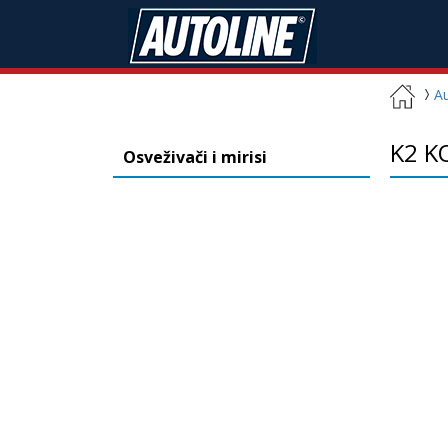
A
K2 K
Osveživači i mirisi