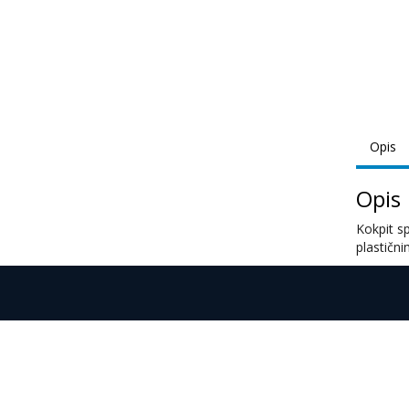
Opis
Opis
Kokpit s
plastični