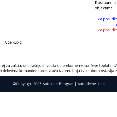
Dostupno u 
objektima.
Za porudžb
Za porudžb
Gde kupiti
prej za zaštitu unutrašnjosti vozila od prekomerne sunčeve toplote, U
m delovima komandne table, vraća izvornu boju i za sobom ostavlja zašti
©Copyright 2026 AutoLine Beograd | Auto delovi Line