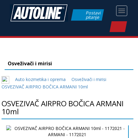
Toggle
Postavi
pitanje
navigati
Osveživači i mirisi
Auto kozmetika i oprema
Osveživači i mirisi
OSVEZIVAČ AIRPRO BOČICA ARMANI 10ml
OSVEZIVAČ AIRPRO BOČICA ARMANI
10ml