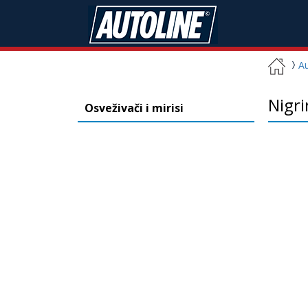
A
Nigri
Osveživači i mirisi