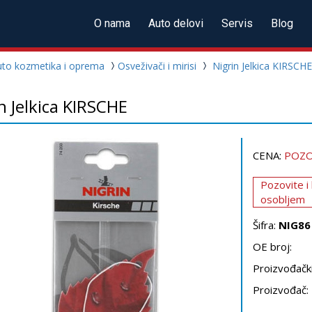
O nama
Auto delovi
Servis
Blog
uto kozmetika i oprema
Osveživači i mirisi
Nigrin Jelkica KIRSCHE
n Jelkica KIRSCHE
CENA:
POZO
Pozovite i
osobljem
Šifra:
NIG86
OE broj:
Proizvođački
Proizvođač: