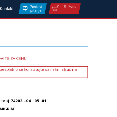
0
Kom.
Postavi
Kontakt
pitanje
VITE ZA CENU
 besplatno se konsultujte sa našim stručnim
 broj:
74203-..04-..05-.01
NIGRIN