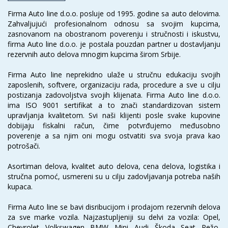
Firma Auto line d.o.o. posluje od 1995. godine sa auto delovima.
Zahvaljujući profesionalnom odnosu sa svojim kupcima,
zasnovanom na obostranom poverenju i stručnosti i iskustvu,
firma Auto line d.o.o. je postala pouzdan partner u dostavljanju
rezervnih auto delova mnogim kupcima širom Srbije.
Firma Auto line neprekidno ulaže u stručnu edukaciju svojih
zaposlenih, softvere, organizaciju rada, procedure a sve u cilju
postizanja zadovoljstva svojih klijenata. Firma Auto line d.o.o.
ima ISO 9001 sertifikat a to znači standardizovan sistem
upravljanja kvalitetom. Svi naši klijenti posle svake kupovine
dobijaju fiskalni račun, čime potvrđujemo međusobno
poverenje a sa njim oni mogu ostvatiti sva svoja prava kao
potrošači.
Asortiman delova, kvalitet auto delova, cena delova, logistika i
stručna pomoć, usmereni su u cilju zadovljavanja potreba naših
kupaca.
Firma Auto line se bavi disribucijom i prodajom rezervnih delova
za sve marke vozila. Najzastupljeniji su delvi za vozila: Opel,
Chevrolet, Volkswagen, BMW, Mini, Audi, Škoda, Seat, Pežo,