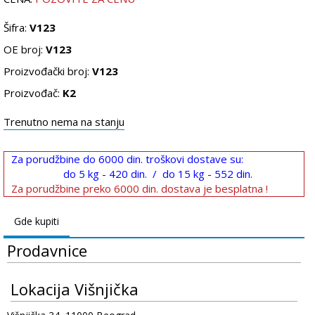
Šifra:
V123
OE broj:
V123
Proizvođački broj:
V123
Proizvođač:
K2
Trenutno nema na stanju
Za porudžbine do 6000 din. troškovi dostave su:
do 5 kg - 420 din. / do 15 kg - 552 din.
Za porudžbine preko 6000 din. dostava je besplatna !
Gde kupiti
Prodavnice
Lokacija Višnjička