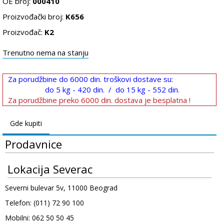
OE broj:
000410
Proizvođački broj:
K656
Proizvođač:
K2
Trenutno nema na stanju
Za porudžbine do 6000 din. troškovi dostave su:
do 5 kg - 420 din. / do 15 kg - 552 din.
Za porudžbine preko 6000 din. dostava je besplatna !
Gde kupiti
Prodavnice
Lokacija Severac
Severni bulevar 5v, 11000 Beograd
Telefon: (011) 72 90 100
Mobilni: 062 50 50 45