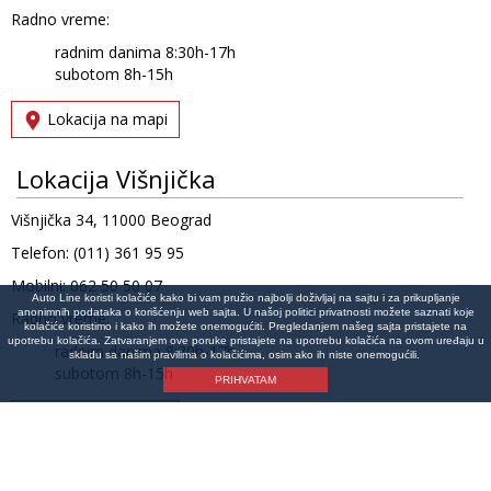
Radno vreme:
radnim danima 8:30h-17h
subotom 8h-15h
Lokacija na mapi
Lokacija Višnjička
Višnjička 34, 11000 Beograd
Telefon: (011) 361 95 95
Mobilni: 062 50 50 07
Auto Line koristi kolačiće kako bi vam pružio najbolji doživljaj na sajtu i za prikupljanje
anonimnih podataka o korišćenju web sajta. U našoj politici privatnosti možete saznati koje
Radno vreme:
kolačiće koristimo i kako ih možete onemogućiti. Pregledanjem našeg sajta pristajete na
upotrebu kolačića. Zatvaranjem ove poruke pristajete na upotrebu kolačića na ovom uređaju u
radnim danima 8:30h-17h
skladu sa našim pravilima o kolačićima, osim ako ih niste onemogućili.
subotom 8h-15h
PRIHVATAM
Lokacija na mapi