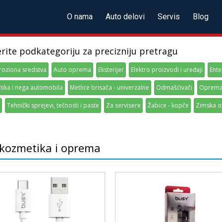
O nama
Auto delovi
Servis
Blog
erite podkategoriju za precizniju pretragu
roziona sredstva
Auto oprema
Eksterijer
Elektro proizvodi i uređaji
Ente
ika i nega automobila
Metlice brisača - univerzalne
Odmašćivači
Oprema 
Tehnički sprejevi, tečnosti i paste
Za servisere
Žabice - kopče
Zimska 
kozmetika i oprema