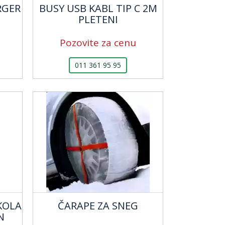
RGER
BUSY USB KABL TIP C 2M
PLETENI
Pozovite za cenu
011 361 95 95
KOLA
ČARAPE ZA SNEG
N