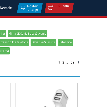
0
Kom.
Postavi
Kontakt
pitanje
rijer
Klima čišćenje i osvežavanje
za mobilne telefone
Osveživači i mirisi
Patosnice
oprema
1
2
...
39
»