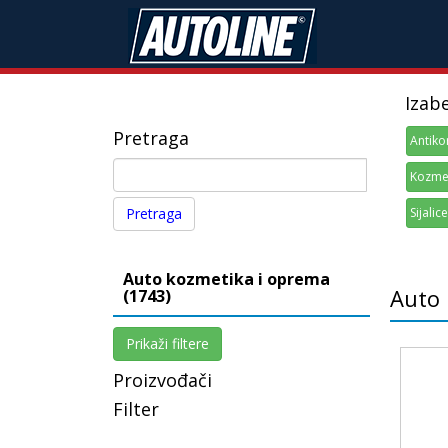
Izab
Pretraga
Antiko
Kozmet
Sijalice
Auto kozmetika i oprema
Auto 
(1743)
Prikaži filtere
Proizvođači
Filter