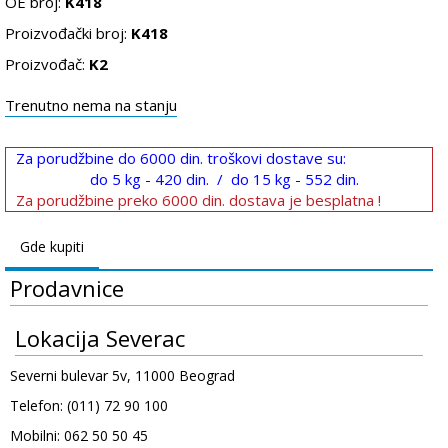
OE broj:
K418
Proizvođački broj:
K418
Proizvođač:
K2
Trenutno nema na stanju
Za porudžbine do 6000 din. troškovi dostave su:
do 5 kg - 420 din. / do 15 kg - 552 din.
Za porudžbine preko 6000 din. dostava je besplatna !
Gde kupiti
Prodavnice
Lokacija Severac
Severni bulevar 5v, 11000 Beograd
Telefon: (011) 72 90 100
Mobilni: 062 50 50 45