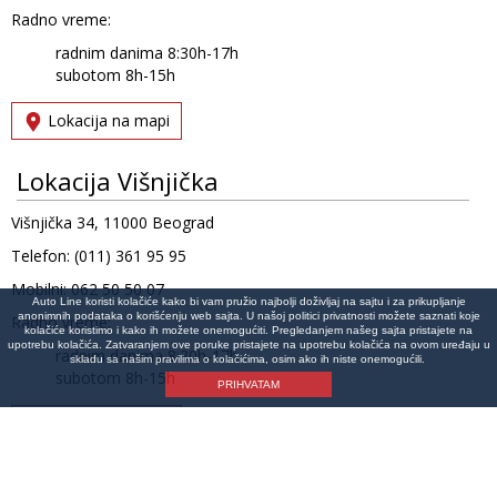
Radno vreme:
radnim danima 8:30h-17h
subotom 8h-15h
Lokacija na mapi
Lokacija Višnjička
Višnjička 34, 11000 Beograd
Telefon: (011) 361 95 95
Mobilni: 062 50 50 07
Auto Line koristi kolačiće kako bi vam pružio najbolji doživljaj na sajtu i za prikupljanje
anonimnih podataka o korišćenju web sajta. U našoj politici privatnosti možete saznati koje
Radno vreme:
kolačiće koristimo i kako ih možete onemogućiti. Pregledanjem našeg sajta pristajete na
upotrebu kolačića. Zatvaranjem ove poruke pristajete na upotrebu kolačića na ovom uređaju u
radnim danima 8:30h-17h
skladu sa našim pravilima o kolačićima, osim ako ih niste onemogućili.
subotom 8h-15h
PRIHVATAM
Lokacija na mapi