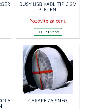
RGER
BUSY USB KABL TIP C 2M
PLETENI
Pozovite za cenu
011 361 95 95
KOLA
ČARAPE ZA SNEG
N