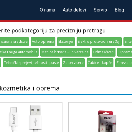
O nama
Auto delovi
Servis
Blog
erite podkategoriju za precizniju pretragu
roziona sredstva
Auto oprema
Eksterijer
Elektro proizvodi i uređaji
Ente
ika i nega automobila
Metlice brisača - univerzalne
Odmašćivači
Oprema 
Tehnički sprejevi, tečnosti i paste
Za servisere
Žabice - kopče
Zimska 
kozmetika i oprema