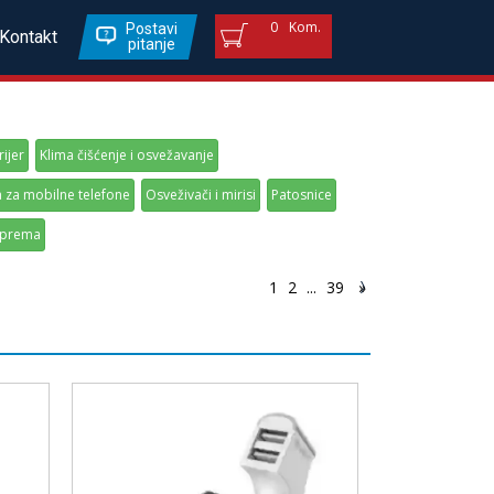
0
Kom.
Postavi
Kontakt
pitanje
rijer
Klima čišćenje i osvežavanje
za mobilne telefone
Osveživači i mirisi
Patosnice
oprema
1
2
...
39
»