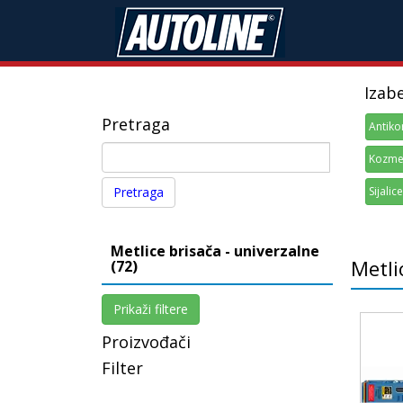
Izab
Pretraga
Antiko
Kozmet
Sijalice
Metlice brisača - univerzalne
Metli
(72)
Prikaži filtere
Proizvođači
Filter