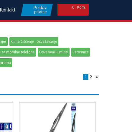
0
Kom.
Postavi
Kontakt
pitanje
rijer
Klima čišćenje i osvežavanje
za mobilne telefone
Osveživači i mirisi
Patosnice
oprema
1
2
»