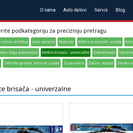
O nama
Auto delovi
Servis
Blog
erite podkategoriju za precizniju pretragu
roziona sredstva
Auto oprema
Eksterijer
Elektro proizvodi i uređaji
Ente
ika i nega automobila
Metlice brisača - univerzalne
Odmašćivači
Oprema 
Tehnički sprejevi, tečnosti i paste
Za servisere
Žabice - kopče
Zimska 
ce brisača - univerzalne