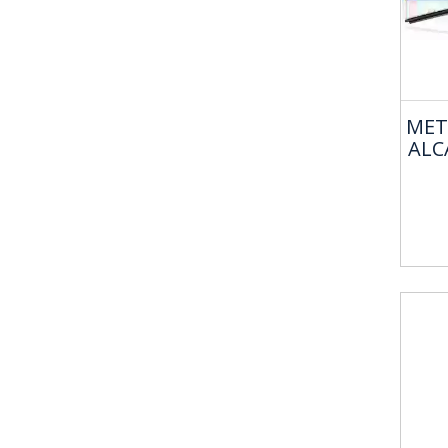
MET
ALC