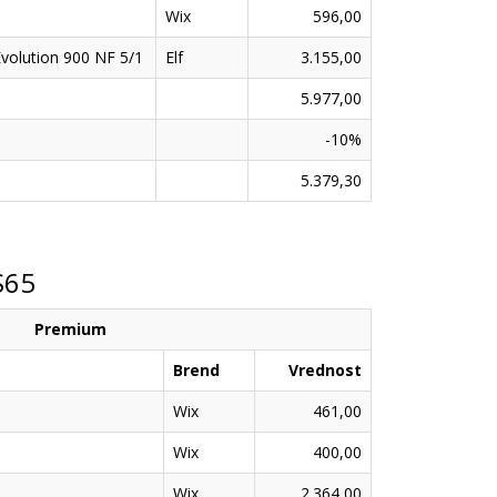
Wix
596,00
Evolution 900 NF 5/1
Elf
3.155,00
5.977,00
-10%
5.379,30
S65
Premium
Brend
Vrednost
Wix
461,00
Wix
400,00
Wix
2.364,00