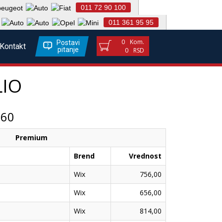
011 72 90 100
011 361 95 95
0
Kom.
Postavi
Kontakt
pitanje
0
RSD
LIO
S60
Premium
Brend
Vrednost
Wix
756,00
Wix
656,00
Wix
814,00