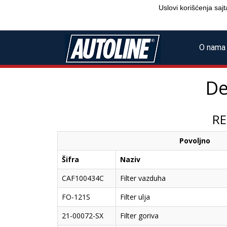
Uslovi korišćenja sajt
O nama
De
RE
Povoljno
Šifra
Naziv
CAF100434C
Filter vazduha
FO-121S
Filter ulja
21-00072-SX
Filter goriva