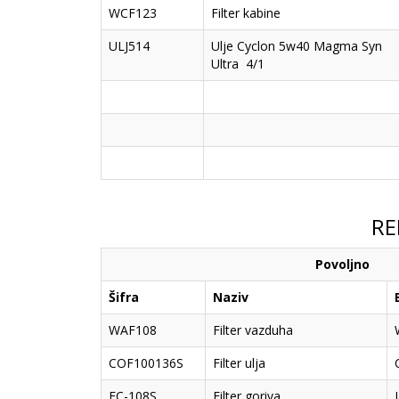
WCF123
Filter kabine
ULJ514
Ulje Cyclon 5w40 Magma Syn
Ultra 4/1
RE
Povoljno
Šifra
Naziv
WAF108
Filter vazduha
COF100136S
Filter ulja
FC-108S
Filter goriva