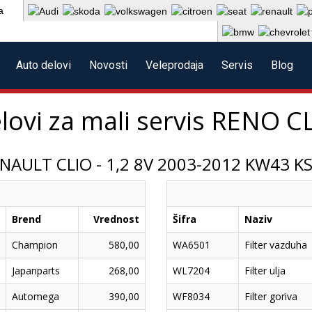
a
Auto delovi
Novosti
Veleprodaja
Servis
Blog
lovi za mali servis
RENO C
NAULT CLIO - 1,2 8V 2003-2012 KW43 K
Brend
Vrednost
Šifra
Naziv
Champion
580,00
WA6501
Filter vazduha
Japanparts
268,00
WL7204
Filter ulja
Automega
390,00
WF8034
Filter goriva