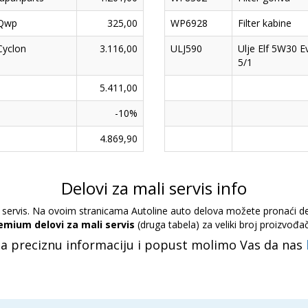
Qwp
325,00
WP6928
Filter kabine
Cyclon
3.116,00
ULJ590
Ulje Elf 5W30 E
5/1
5.411,00
-10%
4.869,90
Delovi za mali servis info
servis. Na ovoim stranicama Autoline auto delova možete pronaći delo
emium delovi za mali servis
(druga tabela) za veliki broj proizvođa
Za preciznu informaciju i popust molimo Vas da nas