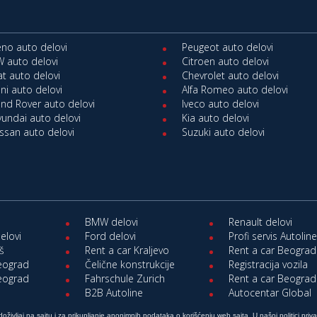
no auto delovi
Peugeot auto delovi
 auto delovi
Citroen auto delovi
at auto delovi
Chevrolet auto delovi
ni auto delovi
Alfa Romeo auto delovi
nd Rover auto delovi
Iveco auto delovi
undai auto delovi
Kia auto delovi
ssan auto delovi
Suzuki auto delovi
BMW delovi
Renault delovi
elovi
Ford delovi
Profi servis Autolin
iš
Rent a car Kraljevo
Rent a car Beograd
Beograd
Čelične konstrukcije
Registracija vozila
Beograd
Fahrschule Zurich
Rent a car Beograd
B2B Autoline
Autocentar Global
doživljaj na sajtu i za prikupljanje anonimnih podataka o korišćenju web sajta. U našoj politici priv