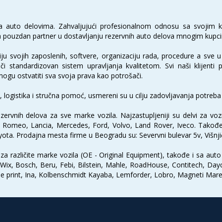
 sa auto delovima. Zahvaljujući profesionalnom odnosu sa svoji
tala pouzdan partner u dostavljanju rezervnih auto delova mnogim kupc
u svojih zaposlenih, softvere, organizaciju rada, procedure a sve u c
či standardizovan sistem upravljanja kvalitetom. Svi naši klijenti 
u ostvatiti sva svoja prava kao potrošači.
, logistika i stručna pomoć, usmereni su u cilju zadovljavanja potreba
zervnih delova za sve marke vozila. Najzastupljeniji su delvi za vo
lfa Romeo, Lancia, Mercedes, Ford, Volvo, Land Rover, Iveco. Takođ
yota. Prodajna mesta firme u Beogradu su: Severvni bulevar 5v, Višnji
a različite marke vozila (OE - Original Equipment), takođe i sa aut
 Wix, Bosch, Beru, Febi, Bilstein, Mahle, RoadHouse, Contitech, Dayco
 print, Ina, Kolbenschmidt Kayaba, Lemforder, Lobro, Magneti Mareli,