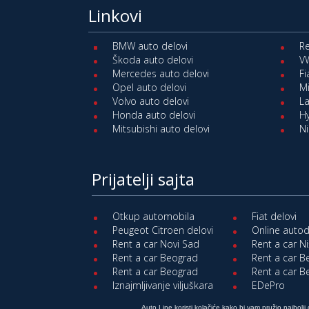
Linkovi
BMW auto delovi
Re
Škoda auto delovi
VW
Mercedes auto delovi
Fi
Opel auto delovi
Mi
Volvo auto delovi
La
Honda auto delovi
Hy
Mitsubishi auto delovi
Ni
Prijatelji sajta
Otkup automobila
Fiat delovi
Peugeot Citroen delovi
Online autod
Rent a car Novi Sad
Rent a car N
Rent a car Beograd
Rent a car 
Rent a car Beograd
Rent a car 
Iznajmljivanje viljuškara
EDePro
Auto Line koristi kolačiće kako bi vam pružio najbolji 