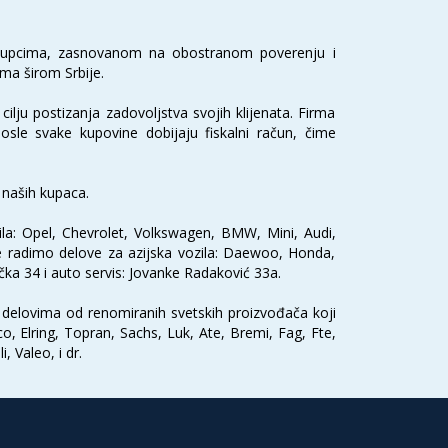
m kupcima, zasnovanom na obostranom poverenju i
ima širom Srbije.
ilju postizanja zadovoljstva svojih klijenata. Firma
posle svake kupovine dobijaju fiskalni račun, čime
 naših kupaca.
zila: Opel, Chevrolet, Volkswagen, BMW, Mini, Audi,
e radimo delove za azijska vozila: Daewoo, Honda,
čka 34 i auto servis: Jovanke Radaković 33a.
o delovima od renomiranih svetskih proizvođača koji
, Elring, Topran, Sachs, Luk, Ate, Bremi, Fag, Fte,
 Valeo, i dr.