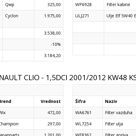
Qwp
325,00
WP6928
Filter kabine
Cyclon
1.975,00
ULJ271
Ulje Elf 5W40 
3.538,00
-10%
3.184,20
NAULT CLIO - 1,5DCI 2001/2012 KW48 K
Brend
Vrednost
Šifra
Naziv
Wix
472,00
WA6761
Filter vazduha
Champion
297,00
WL7254
Filter ulja
Japanparts
1.201,00
WF8362
Filter goriva