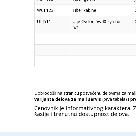
WCF123
Filter kabine
ULJ511
Ulje Cyclon 5w40 syn tdi
5/1
Dobrodošli na stranicu posvećenu delovima za mali 
varijanta delova za mali servis
(prva tabela) i
pr
Cenovnik je informativnog karaktera. 
šasije i trenutnu dostupnost delova.