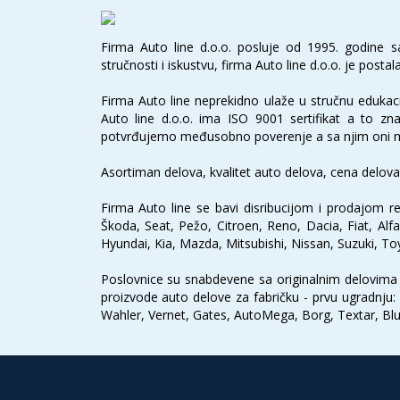
Firma Auto line d.o.o. posluje od 1995. godine
stručnosti i iskustvu, firma Auto line d.o.o. je pos
Firma Auto line neprekidno ulaže u stručnu edukacij
Auto line d.o.o. ima ISO 9001 sertifikat a to zna
potvrđujemo međusobno poverenje a sa njim oni mog
Asortiman delova, kvalitet auto delova, cena delova
Firma Auto line se bavi disribucijom i prodajom re
Škoda, Seat, Pežo, Citroen, Reno, Dacia, Fiat, A
Hyundai, Kia, Mazda, Mitsubishi, Nissan, Suzuki, To
Poslovnice su snabdevene sa originalnim delovima z
proizvode auto delove za fabričku - prvu ugradnju:
Wahler, Vernet, Gates, AutoMega, Borg, Textar, Blue