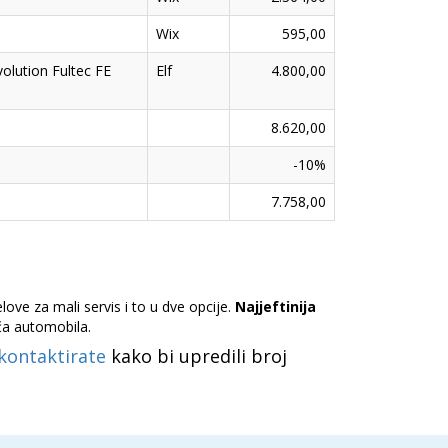
Wix
595,00
volution Fultec FE
Elf
4.800,00
8.620,00
-10%
7.758,00
ve za mali servis i to u dve opcije.
Najjeftinija
ča automobila.
kontaktirate
kako bi upredili broj