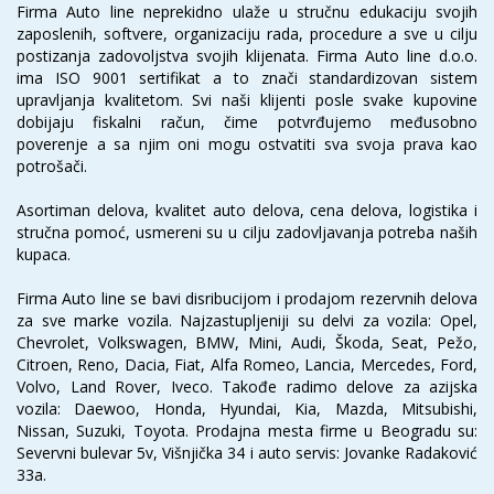
Firma Auto line neprekidno ulaže u stručnu edukaciju svojih
zaposlenih, softvere, organizaciju rada, procedure a sve u cilju
postizanja zadovoljstva svojih klijenata. Firma Auto line d.o.o.
ima ISO 9001 sertifikat a to znači standardizovan sistem
upravljanja kvalitetom. Svi naši klijenti posle svake kupovine
dobijaju fiskalni račun, čime potvrđujemo međusobno
poverenje a sa njim oni mogu ostvatiti sva svoja prava kao
potrošači.
Asortiman delova, kvalitet auto delova, cena delova, logistika i
stručna pomoć, usmereni su u cilju zadovljavanja potreba naših
kupaca.
Firma Auto line se bavi disribucijom i prodajom rezervnih delova
za sve marke vozila. Najzastupljeniji su delvi za vozila: Opel,
Chevrolet, Volkswagen, BMW, Mini, Audi, Škoda, Seat, Pežo,
Citroen, Reno, Dacia, Fiat, Alfa Romeo, Lancia, Mercedes, Ford,
Volvo, Land Rover, Iveco. Takođe radimo delove za azijska
vozila: Daewoo, Honda, Hyundai, Kia, Mazda, Mitsubishi,
Nissan, Suzuki, Toyota. Prodajna mesta firme u Beogradu su:
Severvni bulevar 5v, Višnjička 34 i auto servis: Jovanke Radaković
33a.