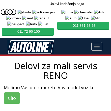
Uslovi korišćenja sajta
011 361 95 95
011 72 90 100
Toggle
navigati
Delovi za mali servis
RENO
Molimo Vas da izaberete Vaš model vozila
Clio