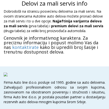
Delovi za mali servis info
Dobrodošli na stranicu posvećenu delovima za mali servis. Na
ovoim stranicama Autoline auto delova možete pronaći delove
za mali servis i to u dve opcije.
Najjeftinija varijanta delova
za mali servis
(prva tabela) i
premium delovi za mali servis
(druga tabela) za veliki broj proizvođača automobila.
Cenovnik je informativnog karaktera. Za
preciznu informaciju i popust molimo Vas da
nas
kontaktirate
kako bi upredili broj šasije i
trenutnu dostupnost delova.
Firma Auto line d.o.o. posluje od 1995. godine sa auto delovima.
Zahvaljujući profesionalnom odnosu sa svojim kupcima,
zasnovanom na obostranom poverenju i stručnosti i iskustvu,
firma Auto line d.o.o. je postala pouzdan partner u dostavljanju
rezervnih auto delova mnogim kupcima širom Srbije.