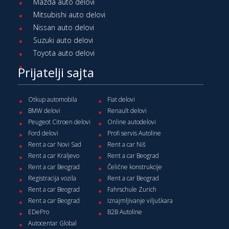
Mazda auto delovi
Mitsubishi auto delovi
Nissan auto delovi
Suzuki auto delovi
Toyota auto delovi
Prijatelji sajta
Otkup automobila
Fiat delovi
BMW delovi
Renault delovi
Peugeot Citroen delovi
Online autodelovi
Ford delovi
Profi servis Autoline
Rent a car Novi Sad
Rent a car Niš
Rent a car Kraljevo
Rent a car Beograd
Rent a car Beograd
Čelične konstrukcije
Registracija vozila
Rent a car Beograd
Rent a car Beograd
Fahrschule Zurich
Rent a car Beograd
Iznajmljivanje viljuškara
EDePro
B2B Autoline
Autocentar Global