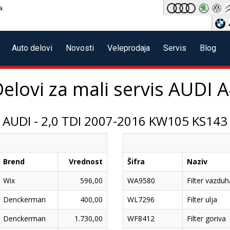
a
Auto delovi
Novosti
Veleprodaja
Servis
Blog
elovi za mali servis
AUDI A
AUDI - 2,0 TDI 2007-2016 KW105 KS143
Brend
Vrednost
Šifra
Naziv
Wix
596,00
WA9580
Filter vazduh
Denckerman
400,00
WL7296
Filter ulja
Denckerman
1.730,00
WF8412
Filter goriva