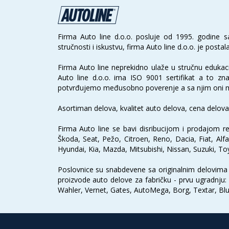
Firma Auto line d.o.o. posluje od 1995. godine
stručnosti i iskustvu, firma Auto line d.o.o. je pos
Firma Auto line neprekidno ulaže u stručnu edukacij
Auto line d.o.o. ima ISO 9001 sertifikat a to zna
potvrđujemo međusobno poverenje a sa njim oni mog
Asortiman delova, kvalitet auto delova, cena delova
Firma Auto line se bavi disribucijom i prodajom re
Škoda, Seat, Pežo, Citroen, Reno, Dacia, Fiat, A
Hyundai, Kia, Mazda, Mitsubishi, Nissan, Suzuki, To
Poslovnice su snabdevene sa originalnim delovima z
proizvode auto delove za fabričku - prvu ugradnju:
Wahler, Vernet, Gates, AutoMega, Borg, Textar, Blue