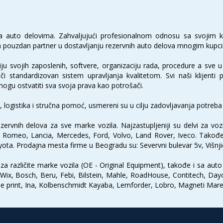
 sa auto delovima. Zahvaljujući profesionalnom odnosu sa svoji
tala pouzdan partner u dostavljanju rezervnih auto delova mnogim kupc
u svojih zaposlenih, softvere, organizaciju rada, procedure a sve u c
či standardizovan sistem upravljanja kvalitetom. Svi naši klijenti 
u ostvatiti sva svoja prava kao potrošači.
, logistika i stručna pomoć, usmereni su u cilju zadovljavanja potreba
zervnih delova za sve marke vozila. Najzastupljeniji su delvi za vo
lfa Romeo, Lancia, Mercedes, Ford, Volvo, Land Rover, Iveco. Takođ
yota. Prodajna mesta firme u Beogradu su: Severvni bulevar 5v, Višnji
a različite marke vozila (OE - Original Equipment), takođe i sa aut
 Wix, Bosch, Beru, Febi, Bilstein, Mahle, RoadHouse, Contitech, Dayco
 print, Ina, Kolbenschmidt Kayaba, Lemforder, Lobro, Magneti Mareli,