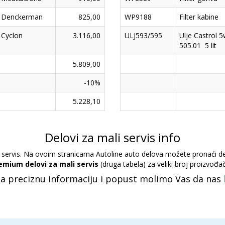
Denckerman
825,00
WP9188
Filter kabine
Cyclon
3.116,00
ULJ593/595
Ulje Castrol 
505.01 5 lit
5.809,00
-10%
5.228,10
Delovi za mali servis info
servis. Na ovoim stranicama Autoline auto delova možete pronaći delo
emium delovi za mali servis
(druga tabela) za veliki broj proizvođa
Za preciznu informaciju i popust molimo Vas da nas