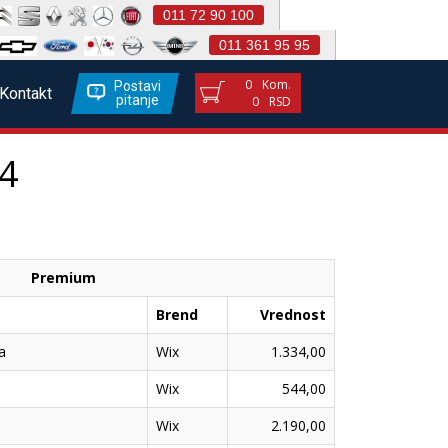
011 72 90 100
011 361 95 95
0
Kom.
Postavi
Kontakt
pitanje
0
RSD
4
Premium
Brend
Vrednost
a
Wix
1.334,00
Wix
544,00
Wix
2.190,00