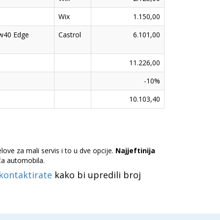
Wix
1.150,00
5w40 Edge
Castrol
6.101,00
11.226,00
-10%
10.103,40
ve za mali servis i to u dve opcije.
Najjeftinija
ča automobila.
kontaktirate
kako bi upredili broj