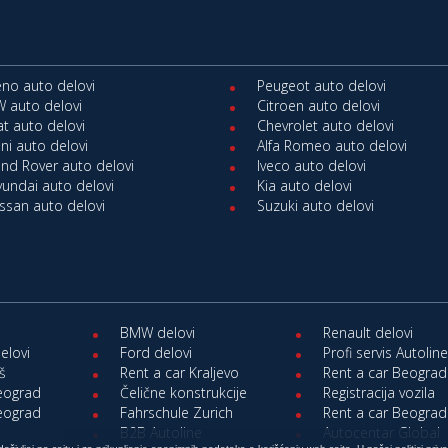
no auto delovi
Peugeot auto delovi
 auto delovi
Citroen auto delovi
at auto delovi
Chevrolet auto delovi
ni auto delovi
Alfa Romeo auto delovi
nd Rover auto delovi
Iveco auto delovi
undai auto delovi
Kia auto delovi
ssan auto delovi
Suzuki auto delovi
BMW delovi
Renault delovi
elovi
Ford delovi
Profi servis Autolin
iš
Rent a car Kraljevo
Rent a car Beograd
Beograd
Čelične konstrukcije
Registracija vozila
Beograd
Fahrschule Zurich
Rent a car Beograd
B2B Autoline
Autocentar Global