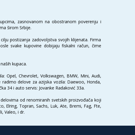
m kupcima, zasnovanom na obostranom poverenju i
ima širom Srbije.
ilju postizanja zadovoljstva svojih klijenata. Firma
posle svake kupovine dobijaju fiskalni račun, čime
 naših kupaca.
zila: Opel, Chevrolet, Volkswagen, BMW, Mini, Audi,
e radimo delove za azijska vozila: Daewoo, Honda,
čka 34 i auto servis: Jovanke Radaković 33a.
o delovima od renomiranih svetskih proizvođača koji
, Elring, Topran, Sachs, Luk, Ate, Bremi, Fag, Fte,
 Valeo, i dr.