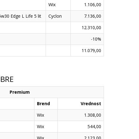
Wix
1.106,00
5w30 Edge L Life 5 lit
Cyclon
7.136,00
12.310,00
-10%
11.079,00
,BRE
Premium
Brend
Vrednost
Wix
1.308,00
Wix
544,00
Wix
2.123,00