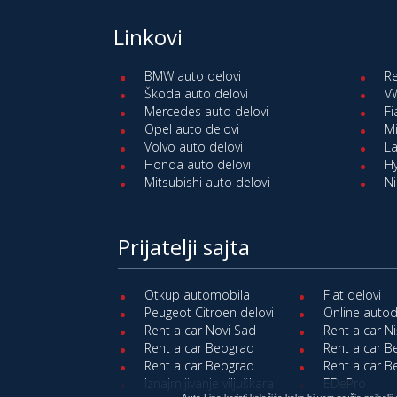
Linkovi
BMW auto delovi
Re
Škoda auto delovi
VW
Mercedes auto delovi
Fi
Opel auto delovi
Mi
Volvo auto delovi
La
Honda auto delovi
Hy
Mitsubishi auto delovi
Ni
Prijatelji sajta
Otkup automobila
Fiat delovi
Peugeot Citroen delovi
Online autod
Rent a car Novi Sad
Rent a car N
Rent a car Beograd
Rent a car 
Rent a car Beograd
Rent a car 
Iznajmljivanje viljuškara
EDePro