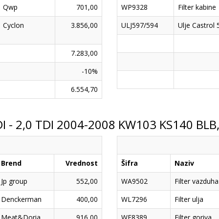
Qwp
701,00
WP9328
Filter kabine
Cyclon
3.856,00
ULJ597/594
Ulje Castrol 
7.283,00
-10%
6.554,70
I - 2,0 TDI 2004-2008 KW103 KS140 BLB
Brend
Vrednost
Šifra
Naziv
Jp group
552,00
WA9502
Filter vazduha
Denckerman
400,00
WL7296
Filter ulja
Meat&Doria
916,00
WF8389
Filter goriva