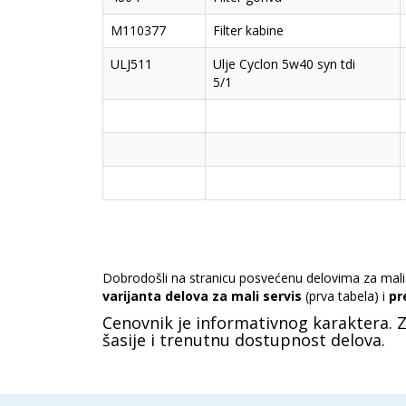
M110377
Filter kabine
ULJ511
Ulje Cyclon 5w40 syn tdi
5/1
Dobrodošli na stranicu posvećenu delovima za mali 
varijanta delova za mali servis
(prva tabela) i
pr
Cenovnik je informativnog karaktera. 
šasije i trenutnu dostupnost delova.