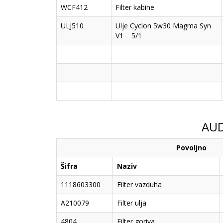
WCF412
Filter kabine
ULJ510
Ulje Cyclon 5w30 Magma Syn
V1 5/1
AUD
Povoljno
Šifra
Naziv
1118603300
Filter vazduha
A210079
Filter ulja
4804
Filter goriva