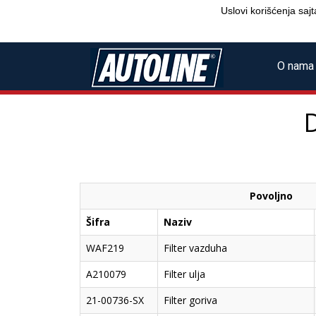
Uslovi korišćenja sajt
O nama
D
Povoljno
Šifra
Naziv
WAF219
Filter vazduha
A210079
Filter ulja
21-00736-SX
Filter goriva