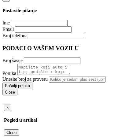
Postavite pitanje
Ime
Email
Broj telefona
PODACI O VAŠEM VOZILU
Broj šasije
Poruka
Unesite broj za proveru
Close
×
Pogled u artikal
Close