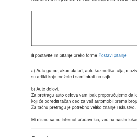
ili postavite im pitanje preko forme
Postavi pitanje
a) Auto gume, akumulatori, auto kozmetika, ulja, maziva
su artikli koje možete i sami birati na sajtu.
b) Auto delovi.
Za pretragu auto delova vam ipak preporučujemo da ko
koji će odrediti tačan deo za vaš automobil prema broj
Za tačnu pretragu je potrebno veliko znanje i iskustvo.
Mi nismo samo internet prodavnica, već na našim loka