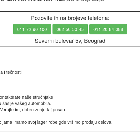
Pozovite ih na brojeve telefona:
011-72-90-100
062-50-50-45
011-20-84-088
Severni bulevar 5v, Beograd
 i tečnosti
ntaktirate naše stručnjake
u šasije vašeg automobila.
 Verujte im, dobro znaju taj posao.
cijama imamo svoj lager robe gde vršimo prodaju delova.