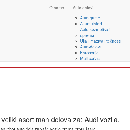
O nama
Auto delovi
Auto gume
Akumulatori
Auto kozmetika i
oprema
Ulja i maziva i tečnosti
Auto-delovi
Karoserija
Mali servis
eliki asortiman delova za: Audi vozila.
an izbor auto dela za vaše vozilo prema broju šasije.