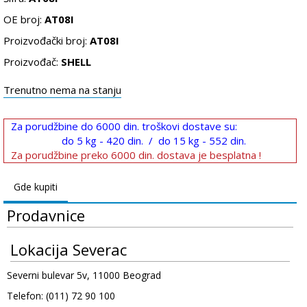
OE broj:
AT08I
Proizvođački broj:
AT08I
Proizvođač:
SHELL
Trenutno nema na stanju
Za porudžbine do 6000 din. troškovi dostave su:
do 5 kg - 420 din. / do 15 kg - 552 din.
Za porudžbine preko 6000 din. dostava je besplatna !
Gde kupiti
Prodavnice
Lokacija Severac
Severni bulevar 5v, 11000 Beograd
Telefon: (011) 72 90 100