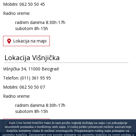
Mobilni: 062 50 50 45
Radno vreme:
radnim danima 8:30h-17h
subotom 8h-15h
Lokacija na mapi
Lokacija Višnjička
Višnjička 34, 11000 Beograd
Telefon: (011) 361 95 95
Mobilni: 062 50 50 07
Radno vreme:
radnim danima 8:30h-17h
subotom 8h-15h
Lokacija na mapi
Auto Line koristi kolačiće kako bi vam pružio najbolji doživljaj na sajtu i za prikupljanje
anonimnih podataka o korišćenju web sajta. U našoj politici privatnosti možete saznati koje
kolačiće koristimo i kako ih možete onemogućiti. Pregledanjem našeg sajta pristajete na
upotrebu kolačića. Zatvaranjem ove poruke pristajete na upotrebu kolačića na ovom uređaju u