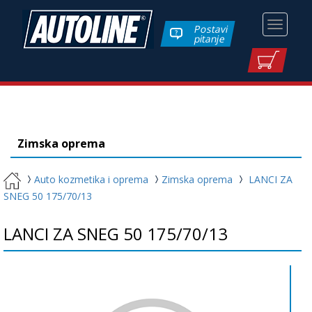
Toggle
Postavi
pitanje
navigati
Zimska oprema
Auto kozmetika i oprema
Zimska oprema
LANCI ZA
SNEG 50 175/70/13
LANCI ZA SNEG 50 175/70/13