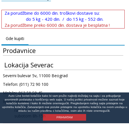
Za porudžbine do 6000 din. troškovi dostave su:
do 5 kg - 420 din. / do 15 kg - 552 din.
Za porudžbine preko 6000 din. dostava je besplatna !
Gde kupiti
Prodavnice
Lokacija Severac
Severni bulevar 5v, 11000 Beograd
Telefon: (011) 72 90 100
Mobilni: 062 50 50 45
Auto Line koristi kolačiće kako bi vam pružio najbolji doživljaj na sajtu i za prikupljanje
anonimnih podataka o korišćenju web sajta. U našoj politici privatnosti možete saznati koje
Radno vreme:
kolačiće koristimo i kako ih možete onemogućiti. Pregledanjem našeg sajta pristajete na
upotrebu kolačića. Zatvaranjem ove poruke pristajete na upotrebu kolačića na ovom uređaju u
radnim danima 8:30h-17h
skladu sa našim pravilima o kolačićima, osim ako ih niste onemogućili.
subotom 8h-15h
PRIHVATAM
Lokacija na mapi