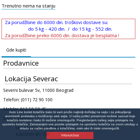
Trenutno nema na stanju
Za porudžbine do 6000 din. troškovi dostave su:
do 5 kg - 420 din. / do 15 kg - 552 din.
Za porudžbine preko 6000 din. dostava je besplatna !
Gde kupiti
Prodavnice
Lokacija Severac
Severni bulevar 5v, 11000 Beograd
Telefon: (011) 72 90 100
Mobilni: 062 50 50 45
Auto Line koristi kolačiće kako bi vam pružio najbolji doživljaj na sajtu i za prikupljanje
anonimnih podataka o korišćenju web sajta. U našoj politici privatnosti možete saznati koje
Radno vreme:
kolačiće koristimo i kako ih možete onemogućiti. Pregledanjem našeg sajta pristajete na
upotrebu kolačića. Zatvaranjem ove poruke pristajete na upotrebu kolačića na ovom uređaju u
radnim danima 8:30h-17h
skladu sa našim pravilima o kolačićima, osim ako ih niste onemogućili.
subotom 8h-15h
PRIHVATAM