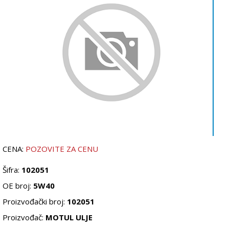
CENA:
POZOVITE ZA CENU
Šifra:
102051
OE broj:
5W40
Proizvođački broj:
102051
Proizvođač:
MOTUL ULJE