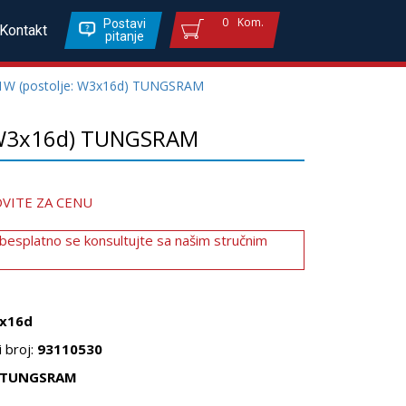
0
Kom.
Postavi
Kontakt
pitanje
W (postolje: W3x16d) TUNGSRAM
 W3x16d) TUNGSRAM
VITE ZA CENU
 besplatno se konsultujte sa našim stručnim
x16d
 broj:
93110530
TUNGSRAM