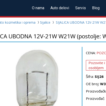
O nama
Auto delovi
Servis
Blog
uto kozmetika i oprema
Sijalice
SIJALICA UBODNA 12V-21W W21
LICA UBODNA 12V-21W W21W (postolje:
CENA:
POZO
Pozovite i
osobljem
Šifra:
SIJ26
OE broj:
W3
Proizvođački
Proizvođač: