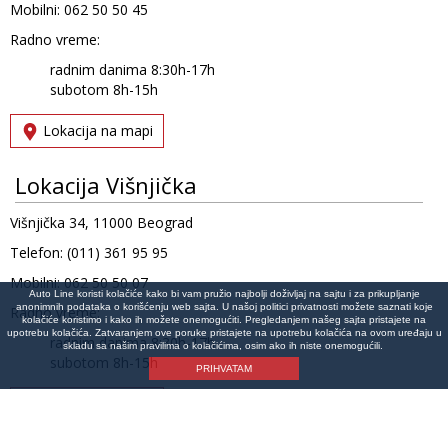
Mobilni: 062 50 50 45
Radno vreme:
radnim danima 8:30h-17h
subotom 8h-15h
Lokacija na mapi
Lokacija Višnjička
Višnjička 34, 11000 Beograd
Telefon: (011) 361 95 95
Mobilni: 062 50 50 07
Auto Line koristi kolačiće kako bi vam pružio najbolji doživljaj na sajtu i za prikupljanje
anonimnih podataka o korišćenju web sajta. U našoj politici privatnosti možete saznati koje
Radno vreme:
kolačiće koristimo i kako ih možete onemogućiti. Pregledanjem našeg sajta pristajete na
upotrebu kolačića. Zatvaranjem ove poruke pristajete na upotrebu kolačića na ovom uređaju u
radnim danima 8:30h-17h
skladu sa našim pravilima o kolačićima, osim ako ih niste onemogućili.
subotom 8h-15h
PRIHVATAM
Lokacija na mapi