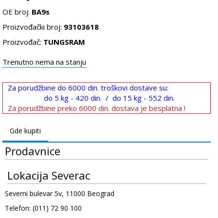
OE broj:
BA9s
Proizvođački broj:
93103618
Proizvođač:
TUNGSRAM
Trenutno nema na stanju
Za porudžbine do 6000 din. troškovi dostave su:
do 5 kg - 420 din. / do 15 kg - 552 din.
Za porudžbine preko 6000 din. dostava je besplatna !
Gde kupiti
Prodavnice
Lokacija Severac
Severni bulevar 5v, 11000 Beograd
Telefon: (011) 72 90 100