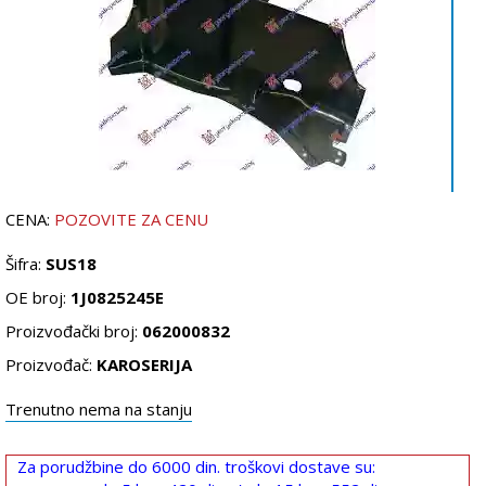
CENA:
POZOVITE ZA CENU
Šifra:
SUS18
OE broj:
1J0825245E
Proizvođački broj:
062000832
Proizvođač:
KAROSERIJA
Trenutno nema na stanju
Za porudžbine do 6000 din. troškovi dostave su: