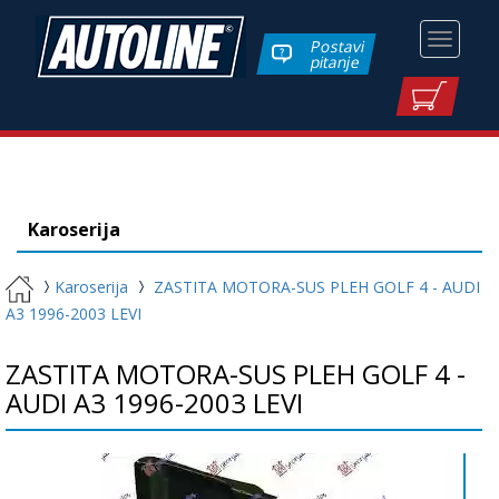
Toggle
Postavi
pitanje
navigati
Karoserija
Karoserija
ZASTITA MOTORA-SUS PLEH GOLF 4 - AUDI
A3 1996-2003 LEVI
ZASTITA MOTORA-SUS PLEH GOLF 4 -
AUDI A3 1996-2003 LEVI