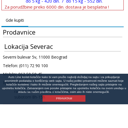
do 5 kg - 420 din. / do 15 kg - 552 din.
Za porudžbine preko 6000 din. dostava je besplatna !
Gde kupiti
Prodavnice
Lokacija Severac
Severni bulevar 5v, 11000 Beograd
Telefon: (011) 72 90 100
Mobilni: 062 50 50 45
Auto Line koristi kolačiće kako bi vam pružio najbolji doživljaj na sajtu i za prikupljanje
anonimnih podataka o korišćenju web sajta. U našoj politici privatnosti možete saznati koje
Radno vreme:
kolačiće koristimo i kako ih možete onemogućiti. Pregledanjem našeg sajta pristajete na
upotrebu kolačića. Zatvaranjem ove poruke pristajete na upotrebu kolačića na ovom uređaju u
radnim danima 8:30h-17h
skladu sa našim pravilima o kolačićima, osim ako ih niste onemogućili.
subotom 8h-15h
PRIHVATAM
Lokacija na mapi
©Copyright 2026 AutoLine Beograd | Auto delovi Line