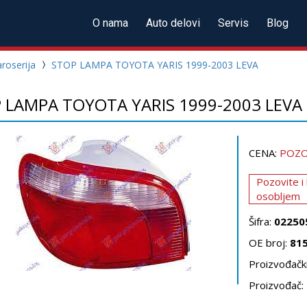
O nama
Auto delovi
Servis
Blog
roserija
STOP LAMPA TOYOTA YARIS 1999-2003 LEVA
 LAMPA TOYOTA YARIS 1999-2003 LEVA
CENA:
POZO
Pozovite i
osobljem
Šifra:
02250
OE broj:
81
Proizvođački
Proizvođač: