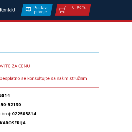
0
Kom.
Postavi
Kontakt
pitanje
VITE ZA CENU
 besplatno se konsultujte sa našim stručnim
5814
550-52130
 broj:
022505814
KAROSERIJA