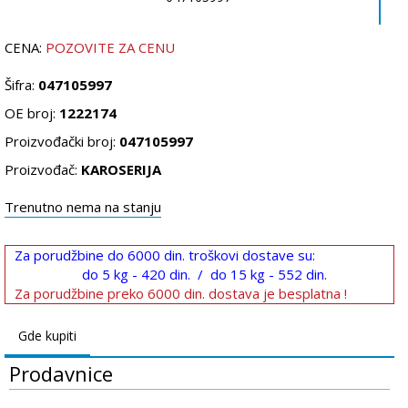
CENA:
POZOVITE ZA CENU
Šifra:
047105997
OE broj:
1222174
Proizvođački broj:
047105997
Proizvođač:
KAROSERIJA
Trenutno nema na stanju
Za porudžbine do 6000 din. troškovi dostave su:
do 5 kg - 420 din. / do 15 kg - 552 din.
Za porudžbine preko 6000 din. dostava je besplatna !
Gde kupiti
Prodavnice