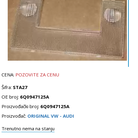
CENA:
POZOVITE ZA CENU
Šifra:
STA27
OE broj:
6Q0947125A
Proizvođački broj:
6Q0947125A
Proizvođač:
ORIGINAL VW - AUDI
Trenutno nema na stanju