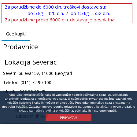
Za porudžbine do 6000 din. troškovi dostave su:
do 5 kg - 420 din. / do 15 kg - 552 din.
Za porudžbine preko 6000 din. dostava je besplatna !
Gde kupiti
Prodavnice
Lokacija Severac
Severni bulevar 5v, 11000 Beograd
Telefon: (011) 72 90 100
Mobilni: 062 50 50 45
Auto Line koristi kolačiće kako bi vam pružio najbolji doživljaj na sajtu i za prikupljanje
anonimnih podataka o korišćenju web sajta. U našoj politici privatnosti možete saznati koje
Radno vreme:
kolačiće koristimo i kako ih možete onemogućiti. Pregledanjem našeg sajta pristajete na
upotrebu kolačića. Zatvaranjem ove poruke pristajete na upotrebu kolačića na ovom uređaju u
radnim danima 8:30h-17h
skladu sa našim pravilima o kolačićima, osim ako ih niste onemogućili.
subotom 8h-15h
PRIHVATAM
Lokacija na mapi