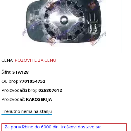
CENA:
POZOVITE ZA CENU
Šifra:
STA128
OE broj:
7701054752
Proizvođački broj:
026807612
Proizvođač:
KAROSERIJA
Trenutno nema na stanju
Za porudžbine do 6000 din. troškovi dostave su: