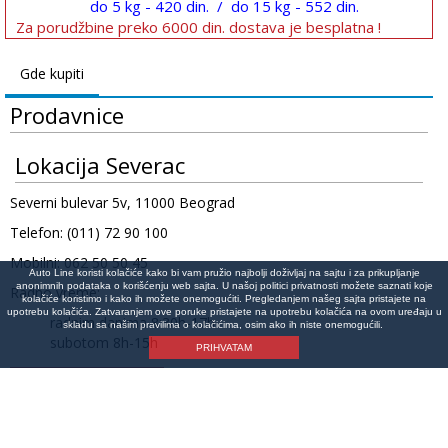
do 5 kg - 420 din. / do 15 kg - 552 din.
Za porudžbine preko 6000 din. dostava je besplatna !
Gde kupiti
Prodavnice
Lokacija Severac
Severni bulevar 5v, 11000 Beograd
Telefon: (011) 72 90 100
Mobilni: 062 50 50 45
Auto Line koristi kolačiće kako bi vam pružio najbolji doživljaj na sajtu i za prikupljanje
anonimnih podataka o korišćenju web sajta. U našoj politici privatnosti možete saznati koje
Radno vreme:
kolačiće koristimo i kako ih možete onemogućiti. Pregledanjem našeg sajta pristajete na
upotrebu kolačića. Zatvaranjem ove poruke pristajete na upotrebu kolačića na ovom uređaju u
radnim danima 8:30h-17h
skladu sa našim pravilima o kolačićima, osim ako ih niste onemogućili.
subotom 8h-15h
PRIHVATAM
Lokacija na mapi