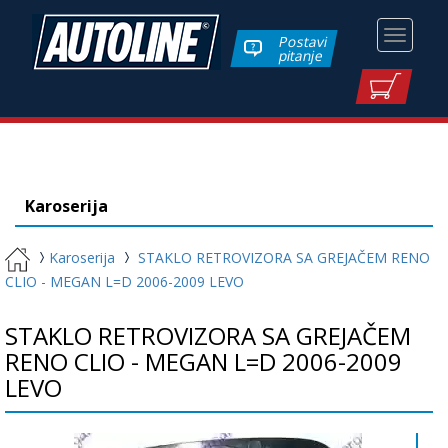
Toggle
Postavi
pitanje
navigati
Karoserija
Karoserija
STAKLO RETROVIZORA SA GREJAČEM RENO
CLIO - MEGAN L=D 2006-2009 LEVO
STAKLO RETROVIZORA SA GREJAČEM
RENO CLIO - MEGAN L=D 2006-2009
LEVO