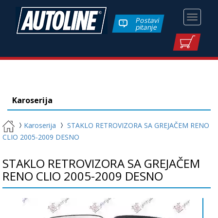
Toggle
Postavi
pitanje
navigati
Karoserija
Karoserija
STAKLO RETROVIZORA SA GREJAČEM RENO
CLIO 2005-2009 DESNO
STAKLO RETROVIZORA SA GREJAČEM
RENO CLIO 2005-2009 DESNO