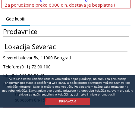
Za porudžbine preko 6000 din. dostava je besplatna !
Gde kupiti
Prodavnice
Lokacija Severac
Severni bulevar 5v, 11000 Beograd
Telefon: (011) 72 90 100
Mobilni: 062 50 50 45
Auto Line koristi kolačiće kako bi vam pružio najbolji doživljaj na sajtu i za prikupljanje
anonimnih podataka o korišćenju web sajta. U našoj politici privatnosti možete saznati koje
Radno vreme:
kolačiće koristimo i kako ih možete onemogućiti. Pregledanjem našeg sajta pristajete na
upotrebu kolačića. Zatvaranjem ove poruke pristajete na upotrebu kolačića na ovom uređaju u
radnim danima 8:30h-17h
skladu sa našim pravilima o kolačićima, osim ako ih niste onemogućili.
subotom 8h-15h
PRIHVATAM
Lokacija na mapi
©Copyright 2026 AutoLine Beograd | Auto delovi Line