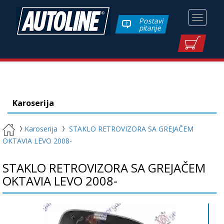
Toggle
Postavi
pitanje
navigati
Karoserija
Karoserija
STAKLO RETROVIZORA SA GREJAČEM
OKTAVIA LEVO 2008-
STAKLO RETROVIZORA SA GREJAČEM
OKTAVIA LEVO 2008-