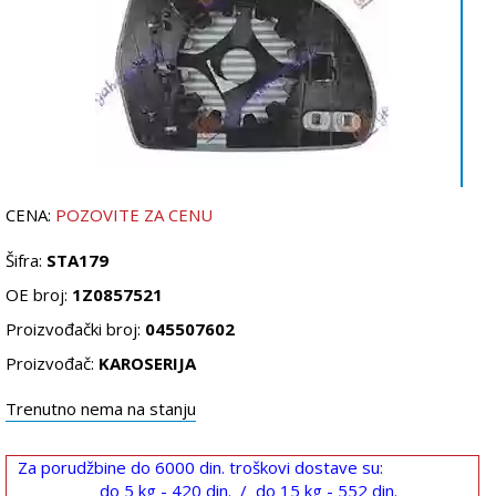
CENA:
POZOVITE ZA CENU
Šifra:
STA179
OE broj:
1Z0857521
Proizvođački broj:
045507602
Proizvođač:
KAROSERIJA
Trenutno nema na stanju
Za porudžbine do 6000 din. troškovi dostave su:
do 5 kg - 420 din. / do 15 kg - 552 din.