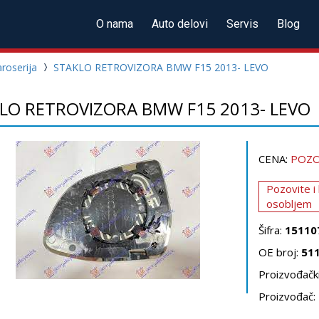
O nama
Auto delovi
Servis
Blog
roserija
STAKLO RETROVIZORA BMW F15 2013- LEVO
LO RETROVIZORA BMW F15 2013- LEVO
CENA:
POZO
Pozovite i
osobljem
Šifra:
15110
OE broj:
51
Proizvođački
Proizvođač: