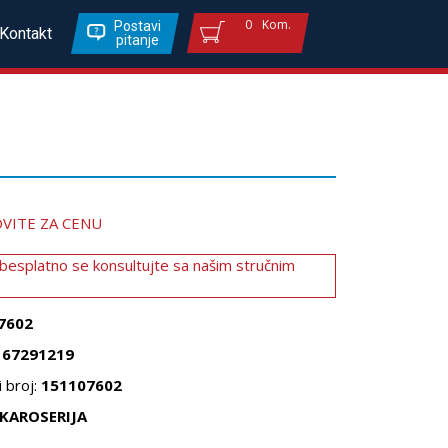
0
Kom.
Postavi
Kontakt
pitanje
VITE ZA CENU
 besplatno se konsultujte sa našim stručnim
7602
167291219
 broj:
151107602
KAROSERIJA