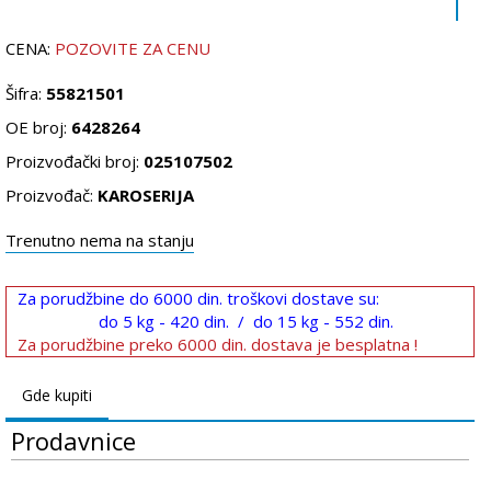
CENA:
POZOVITE ZA CENU
Šifra:
55821501
OE broj:
6428264
Proizvođački broj:
025107502
Proizvođač:
KAROSERIJA
Trenutno nema na stanju
Za porudžbine do 6000 din. troškovi dostave su:
do 5 kg - 420 din. / do 15 kg - 552 din.
Za porudžbine preko 6000 din. dostava je besplatna !
Gde kupiti
Prodavnice