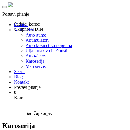
Toggle
navigation
Postavi pitanje
Sadržaj korpe:
O nama
Ukupno:
0 DIN.
Auto delovi
Auto gume
Akumulatori
Auto kozmetika i oprema
Ulja i maziva i tečnosti
Auto-delovi
Karoserija
Mali servis
Servis
Blog
Kontakt
Postavi pitanje
0
Kom.
Sadržaj korpe:
Karoserija