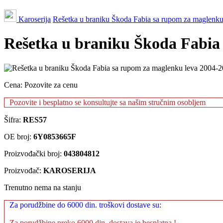
Karoserija
Rešetka u braniku Škoda Fabia sa rupom za maglenk
Rešetka u braniku Škoda Fabia
Cena:
Pozovite za cenu
Pozovite i besplatno se konsultujte sa našim stručnim osobljem
Šifra:
RES57
OE broj:
6Y0853665F
Proizvođački broj:
043804812
Proizvođač:
KAROSERIJA
Trenutno nema na stanju
Za porudžbine do 6000 din. troškovi dostave su:
Za porudžbine preko 6000 din. dostava je besplatna !