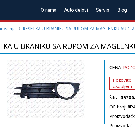
O nama
Auto delovi
Servis
Blog
roserija
RESETKA U BRANIKU SA RUPOM ZA MAGLENKU AUDI A3
TKA U BRANIKU SA RUPOM ZA MAGLENKU
CENA:
POZO
Pozovite i
osobljem
Šifra:
06280
OE broj:
8P
Proizvođački
Proizvođač: