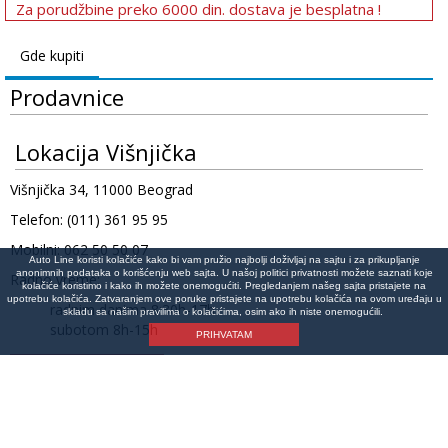
Za porudžbine preko 6000 din. dostava je besplatna !
Gde kupiti
Prodavnice
Lokacija Višnjička
Višnjička 34, 11000 Beograd
Telefon: (011) 361 95 95
Mobilni: 062 50 50 07
Auto Line koristi kolačiće kako bi vam pružio najbolji doživljaj na sajtu i za prikupljanje
anonimnih podataka o korišćenju web sajta. U našoj politici privatnosti možete saznati koje
Radno vreme:
kolačiće koristimo i kako ih možete onemogućiti. Pregledanjem našeg sajta pristajete na
upotrebu kolačića. Zatvaranjem ove poruke pristajete na upotrebu kolačića na ovom uređaju u
radnim danima 8:30h-17h
skladu sa našim pravilima o kolačićima, osim ako ih niste onemogućili.
subotom 8h-15h
PRIHVATAM
Lokacija na mapi
©Copyright 2026 AutoLine Beograd | Auto delovi Line