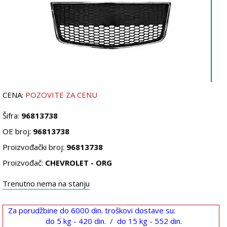
CENA:
POZOVITE ZA CENU
Šifra:
96813738
OE broj:
96813738
Proizvođački broj:
96813738
Proizvođač:
CHEVROLET - ORG
Trenutno nema na stanju
Za porudžbine do 6000 din. troškovi dostave su:
do 5 kg - 420 din. / do 15 kg - 552 din.