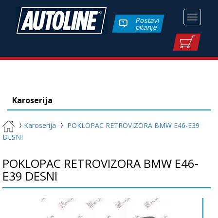
Toggle
Postavi
pitanje
navigati
Karoserija
Karoserija
POKLOPAC RETROVIZORA BMW E46-E39
DESNI
POKLOPAC RETROVIZORA BMW E46-
E39 DESNI