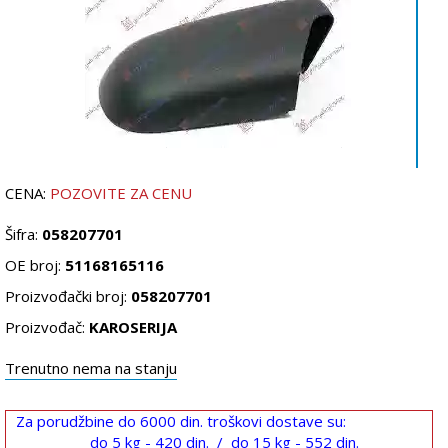
CENA:
POZOVITE ZA CENU
Šifra:
058207701
OE broj:
51168165116
Proizvođački broj:
058207701
Proizvođač:
KAROSERIJA
Trenutno nema na stanju
Za porudžbine do 6000 din. troškovi dostave su:
do 5 kg - 420 din. / do 15 kg - 552 din.