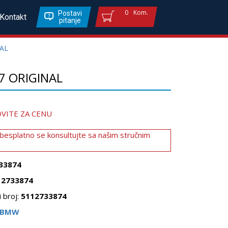
0
Kom.
Postavi
Kontakt
pitanje
AL
7 ORIGINAL
VITE ZA CENU
 besplatno se konsultujte sa našim stručnim
33874
12733874
 broj:
5112733874
BMW