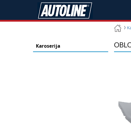
Ka
OBLO
Karoserija