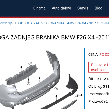
O nama
Auto delovi
Servis
Blog
roserija
OBLOGA ZADNJEG BRANIKA BMW F26 X4 -2017 ORIGIN
GA ZADNJEG BRANIKA BMW F26 X4 -201
CENA:
POZO
Pozovite i
osobljem
Šifra:
51127
OE broj:
51
Proizvođački
Proizvođač: