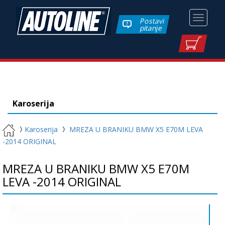
Toggle
Postavi
pitanje
navigati
Karoserija
Karoserija
MREZA U BRANIKU BMW X5 E70M LEVA
-2014 ORIGINAL
MREZA U BRANIKU BMW X5 E70M
LEVA -2014 ORIGINAL