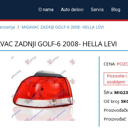
O nama
Auto delovi
Servis
Blog
roserija
MIGAVAC ZADNJI GOLF-6 2008- HELLA LEVI
VAC ZADNJI GOLF-6 2008- HELLA LEVI
CENA:
POZO
Pozovite i
osobljem
Šifra:
MIG23
OE broj:
5K
Proizvođački
Proizvođač: