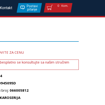
0
Kom.
Postavi
Kontakt
pitanje
VITE ZA CENU
 besplatno se konsultujte sa našim stručnim
4
0945095D
 broj:
066005812
KAROSERIJA