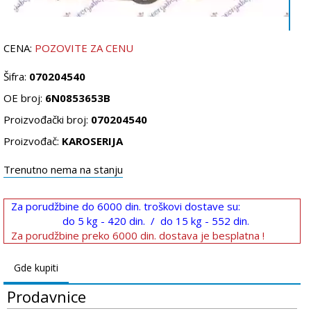
CENA:
POZOVITE ZA CENU
Šifra:
070204540
OE broj:
6N0853653B
Proizvođački broj:
070204540
Proizvođač:
KAROSERIJA
Trenutno nema na stanju
Za porudžbine do 6000 din. troškovi dostave su:
do 5 kg - 420 din. / do 15 kg - 552 din.
Za porudžbine preko 6000 din. dostava je besplatna !
Gde kupiti
Prodavnice