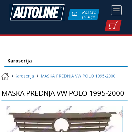
Toggle
Postavi
pitanje
navigati
Karoserija
Karoserija
MASKA PREDNJA VW POLO 1995-2000
MASKA PREDNJA VW POLO 1995-2000