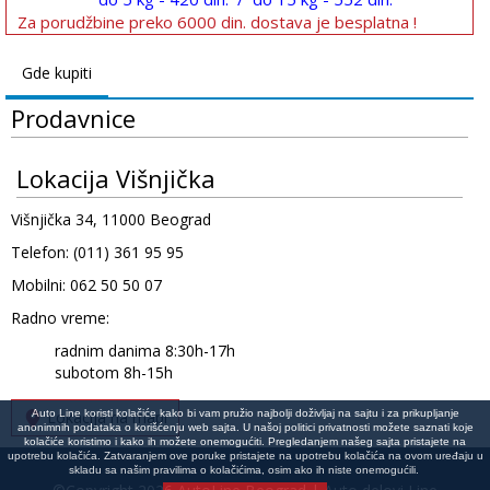
Za porudžbine preko 6000 din. dostava je besplatna !
Gde kupiti
Prodavnice
Lokacija Višnjička
Višnjička 34, 11000 Beograd
Telefon: (011) 361 95 95
Mobilni: 062 50 50 07
Radno vreme:
radnim danima 8:30h-17h
subotom 8h-15h
Auto Line koristi kolačiće kako bi vam pružio najbolji doživljaj na sajtu i za prikupljanje
Lokacija na mapi
anonimnih podataka o korišćenju web sajta. U našoj politici privatnosti možete saznati koje
kolačiće koristimo i kako ih možete onemogućiti. Pregledanjem našeg sajta pristajete na
upotrebu kolačića. Zatvaranjem ove poruke pristajete na upotrebu kolačića na ovom uređaju u
skladu sa našim pravilima o kolačićima, osim ako ih niste onemogućili.