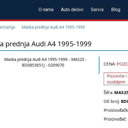
O nama
Auto delovi
Servis
Blog
roserija
Maska prednja Audi A4 1995-1999
a prednja Audi A4 1995-1999
CENA:
POZO
Pozovite i
osobljem
Šifra:
MAS2
OE broj:
8D
Proizvođački
Proizvođač: