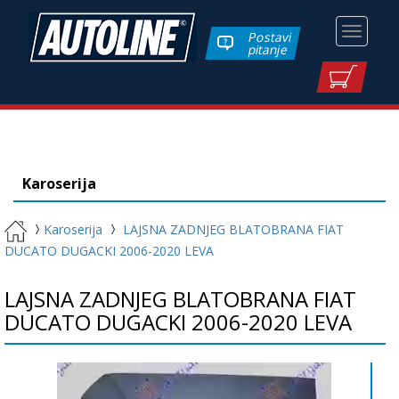
Toggle
Postavi
pitanje
navigati
Karoserija
Karoserija
LAJSNA ZADNJEG BLATOBRANA FIAT
DUCATO DUGACKI 2006-2020 LEVA
LAJSNA ZADNJEG BLATOBRANA FIAT
DUCATO DUGACKI 2006-2020 LEVA