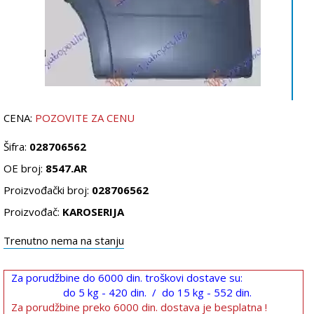
CENA:
POZOVITE ZA CENU
Šifra:
028706562
OE broj:
8547.AR
Proizvođački broj:
028706562
Proizvođač:
KAROSERIJA
Trenutno nema na stanju
Za porudžbine do 6000 din. troškovi dostave su:
do 5 kg - 420 din. / do 15 kg - 552 din.
Za porudžbine preko 6000 din. dostava je besplatna !