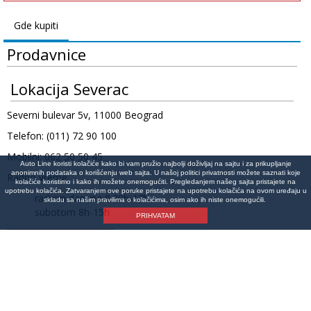
Gde kupiti
Prodavnice
Lokacija Severac
Severni bulevar 5v, 11000 Beograd
Telefon: (011) 72 90 100
Mobilni: 062 50 50 45
Auto Line koristi kolačiće kako bi vam pružio najbolji doživljaj na sajtu i za prikupljanje
anonimnih podataka o korišćenju web sajta. U našoj politici privatnosti možete saznati koje
Radno vreme:
kolačiće koristimo i kako ih možete onemogućiti. Pregledanjem našeg sajta pristajete na
upotrebu kolačića. Zatvaranjem ove poruke pristajete na upotrebu kolačića na ovom uređaju u
radnim danima 8:30h-17h
skladu sa našim pravilima o kolačićima, osim ako ih niste onemogućili.
subotom 8h-15h
PRIHVATAM
Lokacija na mapi
©Copyright 2026 AutoLine Beograd | Auto delovi Line