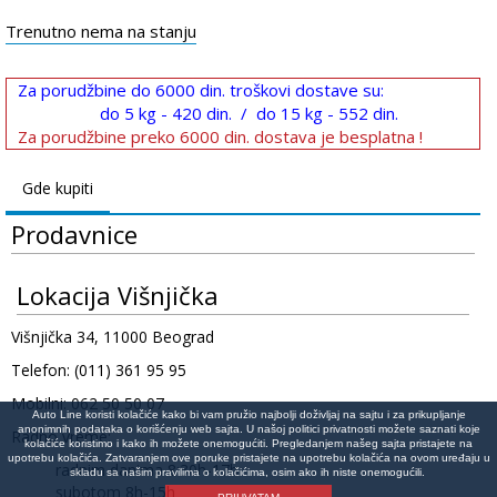
Trenutno nema na stanju
Za porudžbine do 6000 din. troškovi dostave su:
do 5 kg - 420 din. / do 15 kg - 552 din.
Za porudžbine preko 6000 din. dostava je besplatna !
Gde kupiti
Prodavnice
Lokacija Višnjička
Višnjička 34, 11000 Beograd
Telefon: (011) 361 95 95
Mobilni: 062 50 50 07
Auto Line koristi kolačiće kako bi vam pružio najbolji doživljaj na sajtu i za prikupljanje
anonimnih podataka o korišćenju web sajta. U našoj politici privatnosti možete saznati koje
Radno vreme:
kolačiće koristimo i kako ih možete onemogućiti. Pregledanjem našeg sajta pristajete na
upotrebu kolačića. Zatvaranjem ove poruke pristajete na upotrebu kolačića na ovom uređaju u
radnim danima 8:30h-17h
skladu sa našim pravilima o kolačićima, osim ako ih niste onemogućili.
subotom 8h-15h