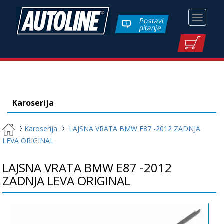
Toggle
Postavi
pitanje
navigati
Karoserija
Karoserija
LAJSNA VRATA BMW E87 -2012 ZADNJA
LEVA ORIGINAL
LAJSNA VRATA BMW E87 -2012
ZADNJA LEVA ORIGINAL