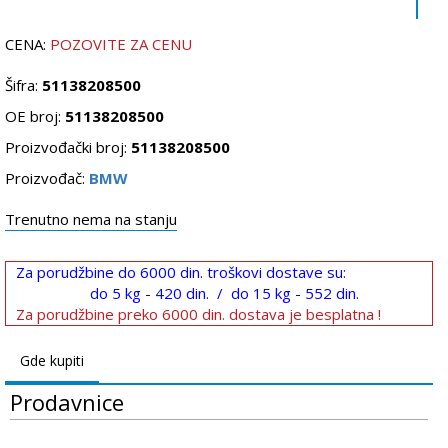
CENA:
POZOVITE ZA CENU
Šifra:
51138208500
OE broj:
51138208500
Proizvođački broj:
51138208500
Proizvođač:
BMW
Trenutno nema na stanju
Za porudžbine do 6000 din. troškovi dostave su:
do 5 kg - 420 din. / do 15 kg - 552 din.
Za porudžbine preko 6000 din. dostava je besplatna !
Gde kupiti
Prodavnice