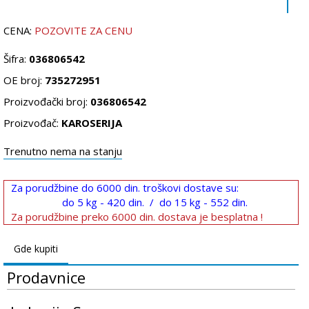
CENA:
POZOVITE ZA CENU
Šifra:
036806542
OE broj:
735272951
Proizvođački broj:
036806542
Proizvođač:
KAROSERIJA
Trenutno nema na stanju
Za porudžbine do 6000 din. troškovi dostave su:
do 5 kg - 420 din. / do 15 kg - 552 din.
Za porudžbine preko 6000 din. dostava je besplatna !
Gde kupiti
Prodavnice