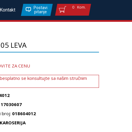
0
Kom.
Postavi
Kontakt
pitanje
05 LEVA
VITE ZA CENU
 besplatno se konsultujte sa našim stručnim
4012
117030607
 broj:
018604012
KAROSERIJA