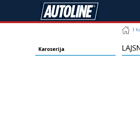
Ka
LAJS
Karoserija