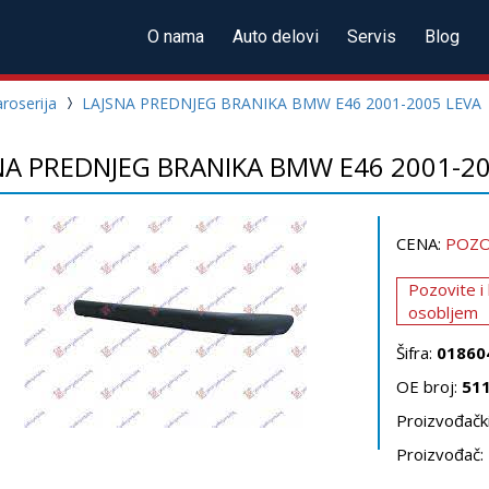
O nama
Auto delovi
Servis
Blog
roserija
LAJSNA PREDNJEG BRANIKA BMW E46 2001-2005 LEVA
NA PREDNJEG BRANIKA BMW E46 2001-20
CENA:
POZO
Pozovite i
osobljem
Šifra:
01860
OE broj:
51
Proizvođački
Proizvođač: