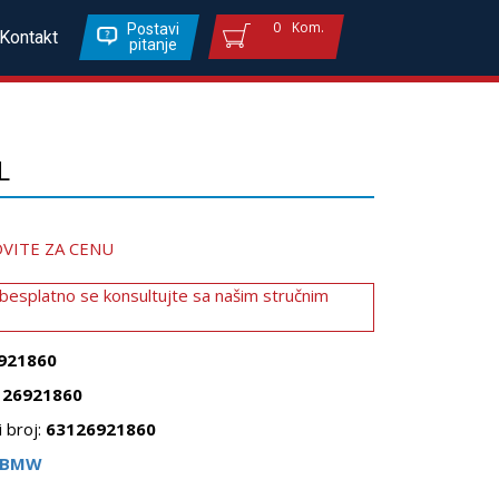
0
Kom.
Postavi
Kontakt
pitanje
L
VITE ZA CENU
 besplatno se konsultujte sa našim stručnim
921860
126921860
 broj:
63126921860
BMW