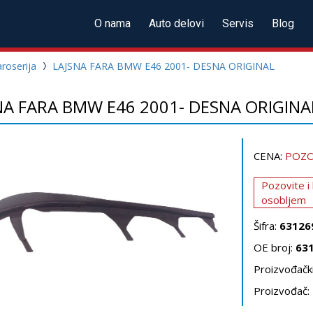
O nama
Auto delovi
Servis
Blog
roserija
LAJSNA FARA BMW E46 2001- DESNA ORIGINAL
NA FARA BMW E46 2001- DESNA ORIGINA
CENA:
POZO
Pozovite i
osobljem
Šifra:
63126
OE broj:
63
Proizvođački
Proizvođač: