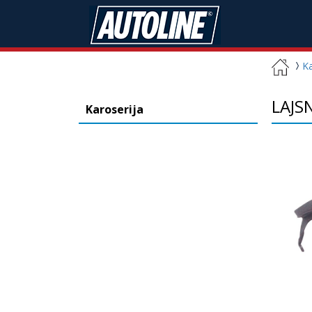
Ka
LAJS
Karoserija