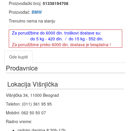
Proizvođački broj:
51338194708
Proizvođač:
BMW
Trenutno nema na stanju
Za porudžbine do 6000 din. troškovi dostave su:
do 5 kg - 420 din. / do 15 kg - 552 din.
Za porudžbine preko 6000 din. dostava je besplatna !
Gde kupiti
Prodavnice
Lokacija Višnjička
Višnjička 34, 11000 Beograd
Telefon: (011) 361 95 95
Mobilni: 062 50 50 07
Radno vreme:
radnim danima 8:30h-17h