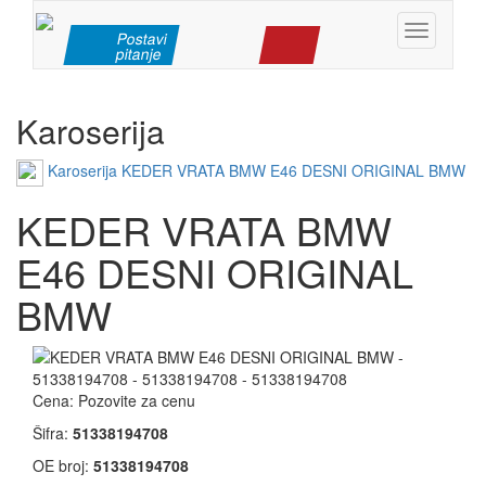
Toggle
Postavi
pitanje
navigation
Karoserija
Karoserija
KEDER VRATA BMW E46 DESNI ORIGINAL BMW
KEDER VRATA BMW
E46 DESNI ORIGINAL
BMW
Cena:
Pozovite za cenu
Šifra:
51338194708
OE broj:
51338194708