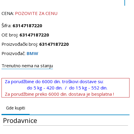
CENA:
POZOVITE ZA CENU
Šifra:
63147187220
OE broj:
63147187220
Proizvođački broj:
63147187220
Proizvođač:
BMW
Trenutno nema na stanju
Za porudžbine do 6000 din. troškovi dostave su:
do 5 kg - 420 din. / do 15 kg - 552 din.
Za porudžbine preko 6000 din. dostava je besplatna !
Gde kupiti
Prodavnice