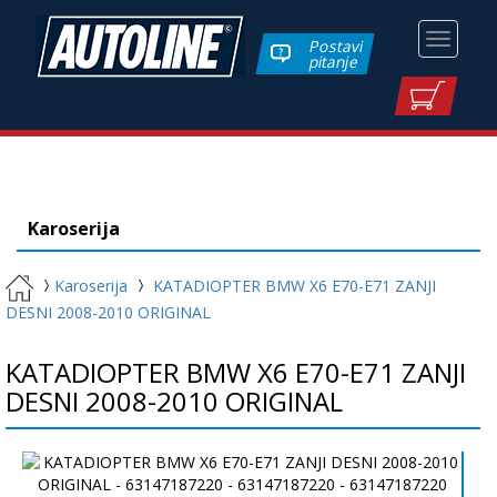
Toggle
Postavi
pitanje
navigati
Karoserija
Karoserija
KATADIOPTER BMW X6 E70-E71 ZANJI
DESNI 2008-2010 ORIGINAL
KATADIOPTER BMW X6 E70-E71 ZANJI
DESNI 2008-2010 ORIGINAL