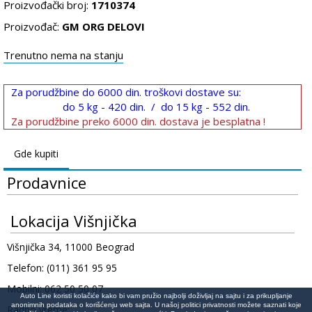
Proizvođački broj:
1710374
Proizvođač:
GM ORG DELOVI
Trenutno nema na stanju
Za porudžbine do 6000 din. troškovi dostave su:
do 5 kg - 420 din. / do 15 kg - 552 din.
Za porudžbine preko 6000 din. dostava je besplatna !
Gde kupiti
Prodavnice
Lokacija Višnjička
Višnjička 34, 11000 Beograd
Telefon: (011) 361 95 95
Mobilni: 062 50 50 07
Auto Line koristi kolačiće kako bi vam pružio najbolji doživljaj na sajtu i za prikupljanje
anonimnih podataka o korišćenju web sajta. U našoj politici privatnosti možete saznati koje
Radno vreme: