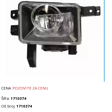
CENA:
POZOVITE ZA CENU
Šifra:
1710374
OE broj:
1710374