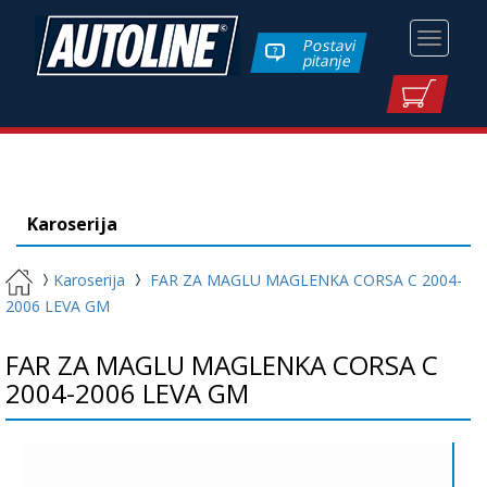
Toggle
Postavi
pitanje
navigati
Karoserija
Karoserija
FAR ZA MAGLU MAGLENKA CORSA C 2004-
2006 LEVA GM
FAR ZA MAGLU MAGLENKA CORSA C
2004-2006 LEVA GM